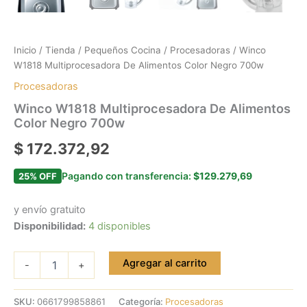
Inicio
/
Tienda
/
Pequeños Cocina
/
Procesadoras
/ Winco
W1818 Multiprocesadora De Alimentos Color Negro 700w
Procesadoras
Winco W1818 Multiprocesadora De Alimentos
Color Negro 700w
$
172.372,92
Pagando con transferencia:
$129.279,69
25% OFF
y envío gratuito
Disponibilidad:
4 disponibles
Agregar al carrito
-
+
SKU:
0661799858861
Categoría:
Procesadoras