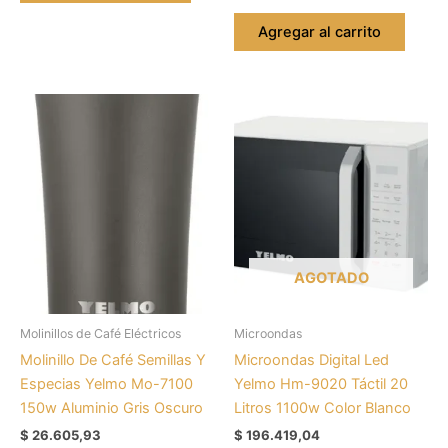
Agregar al carrito
AGOTADO
Molinillos de Café Eléctricos
Microondas
Molinillo De Café Semillas Y
Microondas Digital Led
Especias Yelmo Mo-7100
Yelmo Hm-9020 Táctil 20
150w Aluminio Gris Oscuro
Litros 1100w Color Blanco
$
26.605,93
$
196.419,04