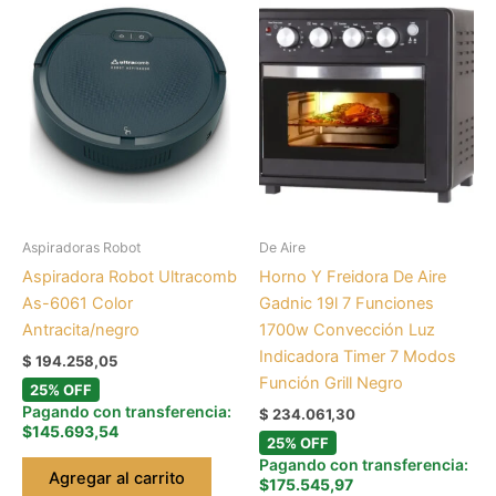
Aspiradoras Robot
De Aire
Aspiradora Robot Ultracomb
Horno Y Freidora De Aire
As-6061 Color
Gadnic 19l 7 Funciones
Antracita/negro
1700w Convección Luz
Indicadora Timer 7 Modos
$
194.258,05
Función Grill Negro
25% OFF
Pagando con transferencia:
$
234.061,30
$145.693,54
25% OFF
Pagando con transferencia:
Agregar al carrito
$175.545,97