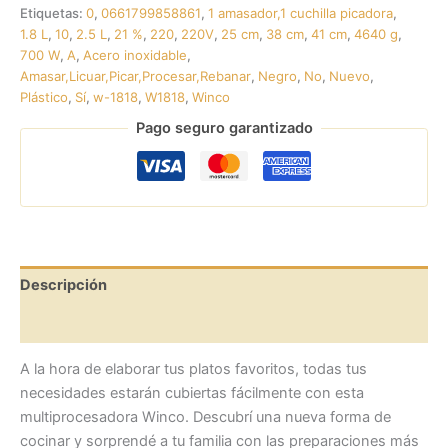
Etiquetas:
0
,
0661799858861
,
1 amasador,1 cuchilla picadora
,
1.8 L
,
10
,
2.5 L
,
21 %
,
220
,
220V
,
25 cm
,
38 cm
,
41 cm
,
4640 g
,
700 W
,
A
,
Acero inoxidable
,
Amasar,Licuar,Picar,Procesar,Rebanar
,
Negro
,
No
,
Nuevo
,
Plástico
,
Sí
,
w-1818
,
W1818
,
Winco
Pago seguro garantizado
Descripción
Valoraciones (0)
A la hora de elaborar tus platos favoritos, todas tus
necesidades estarán cubiertas fácilmente con esta
multiprocesadora Winco. Descubrí una nueva forma de
cocinar y sorprendé a tu familia con las preparaciones más