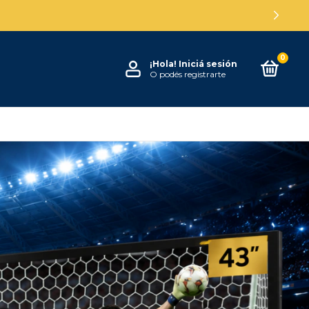
0
¡Hola!
Iniciá sesión
O podés registrarte