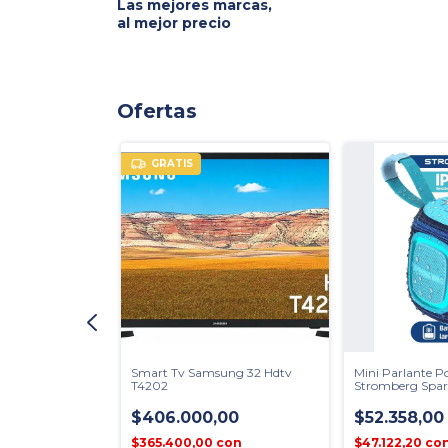
Las mejores marcas,
al mejor precio
Ofertas
GRATIS
o Stromberg
Smart Tv Samsung 32 Hdtv
Mini Parlante Po
rico C/control
T4202
Stromberg Spar
n 220v Hdmi
Celeste
0
$406.000,00
$52.358,00
on
$365.400,00
con
$47.122,20
co