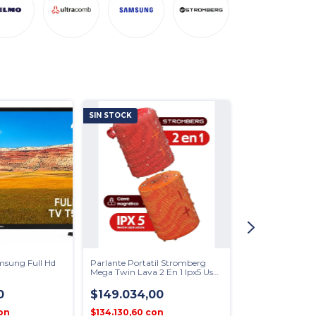
SIN STOCK
SIN STOCK
GRATIS
msung Full Hd
Parlante Portatil Stromberg
Barra De Sonido
Mega Twin Lava 2 En 1 Ipx5 Usb-
Anthem Inalambr
c Naranja
Negro Conexion
0
$149.034,00
Bluetooth
$171.518,00
on
$134.130,60
con