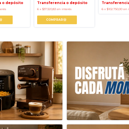
a o depósito
Transferencia o depósito
Transferencia
terés
6
x
$37.320,83
sin interés
6
x
$102.750,00
sin 