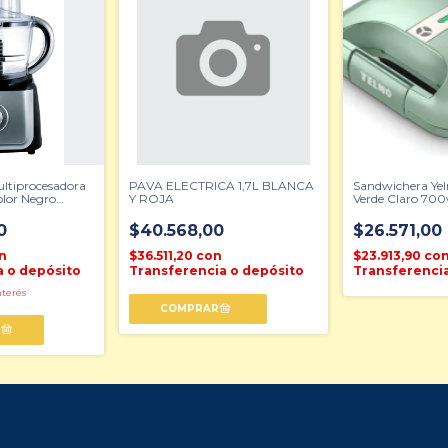
ltiprocesadora
PAVA ELECTRICA 1,7L BLANCA
Sandwichera Ye
lor Negro
Y ROJA
Verde Claro 70
0
$40.568,00
$26.571,00
n
$36.511,20
con
$23.913,90
co
a o depósito
Transferencia o depósito
Transferencia
nterés