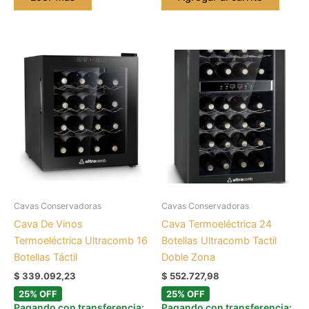
Cavas Conservadoras
Cavas Conservadoras
Cava De Vinos
Cava Termoeléctrica 24
Termoeléctrica Ultracomb 16
Botellas Ultracomb Tactil
Botellas Táctil
Doble Zona
$
339.092,23
$
552.727,98
25% OFF
25% OFF
Pagando con transferencia:
Pagando con transferencia: