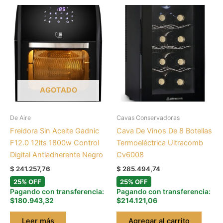
AGOTADO
De Aire
Cavas Conservadoras
Freidora Sin Aceite Gadnic
Cava De Vinos De 8 Botellas
F12.0 12lts 1800w Control
Termoeléctrica Ultracomb
Digital Antiadherente Negro
Cv6008
$
241.257,76
$
285.494,74
25% OFF
25% OFF
Pagando con transferencia:
Pagando con transferencia:
$180.943,32
$214.121,06
Leer más
Agregar al carrito