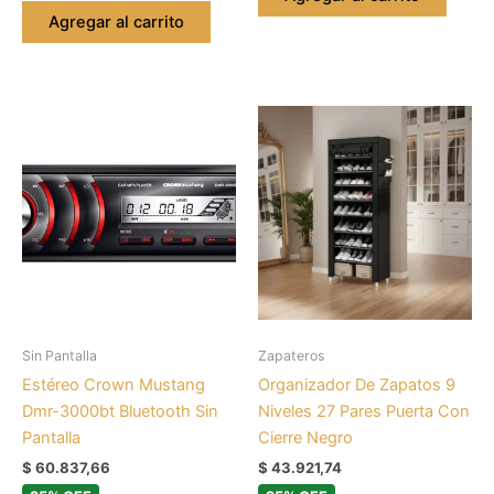
Agregar al carrito
Sin Pantalla
Zapateros
Estéreo Crown Mustang
Organizador De Zapatos 9
Dmr-3000bt Bluetooth Sin
Niveles 27 Pares Puerta Con
Pantalla
Cierre Negro
$
60.837,66
$
43.921,74