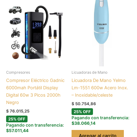
Compresores
Licuadoras de Mano
Compresor Eléctrico Gadnic
Licuadora De Mano Yelmo
6000mah Portátil Display
Lm-1551 600w Acero Inox.
Digital 60w 3 Picos 2000h
– Inoxidable/celeste
Negro
$
50.754,86
$
76.015,25
25% OFF
Pagando con transferencia:
25% OFF
$38.066,14
Pagando con transferencia:
$57.011,44
Agregar al carrito