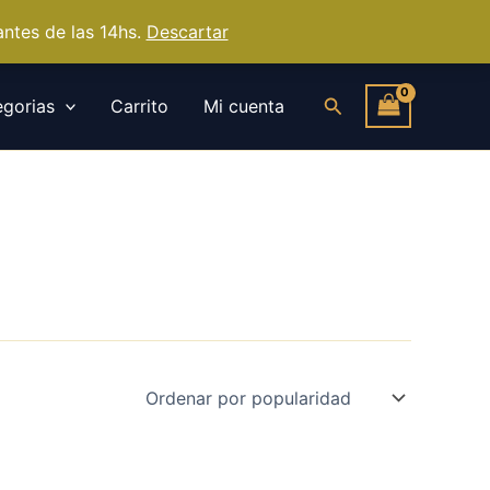
ntes de las 14hs.
Descartar
Buscar
gorias
Carrito
Mi cuenta