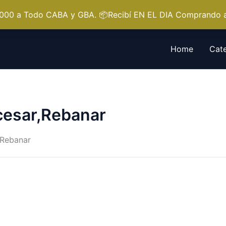
.000 a Todo CABA y GBA. 📦Recibí EN EL DIA Comprando a
Home
Cate
cesar,Rebanar
,Rebanar