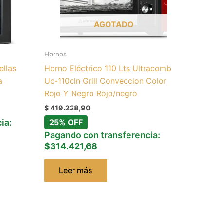
AGOTADO
Hornos
ellas
Horno Eléctrico 110 Lts Ultracomb
a
Uc-110cln Grill Conveccion Color
Rojo Y Negro Rojo/negro
$
419.228,90
ia:
25% OFF
Pagando con transferencia:
$314.421,68
Leer más