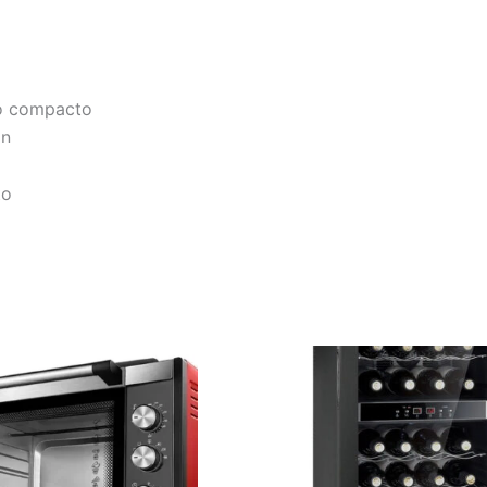
to compacto
ón
to