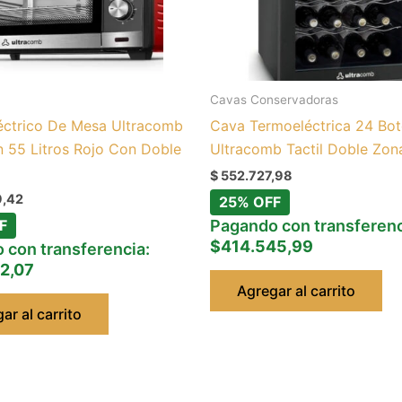
Cavas Conservadoras
éctrico De Mesa Ultracomb
Cava Termoeléctrica 24 Bot
 55 Litros Rojo Con Doble
Ultracomb Tactil Doble Zon
$
552.727,98
,42
25% OFF
F
Pagando con transferenc
$414.545,99
 con transferencia:
2,07
Agregar al carrito
ar al carrito