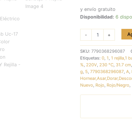
Bandeja
Y
y envío gratuito
Rejilla
Disponibilidad:
6 dispo
cantidad
Ag
-
+
SKU:
7790368296087
Etiquetas:
0
,
1
,
1 rejilla,1
%
,
220V
,
230 °C
,
31.7 cm
g
,
5
,
7790368296087
,
A
,
Hornear,Asar,Dorar,Descon
Nuevo
,
Rojo
,
Rojo/Negro
,