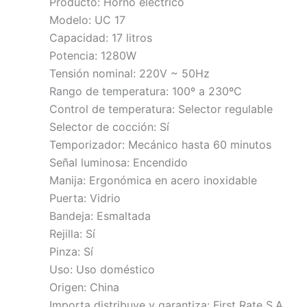
Producto: Horno eléctrico
Modelo: UC 17
Capacidad: 17 litros
Potencia: 1280W
Tensión nominal: 220V ~ 50Hz
Rango de temperatura: 100º a 230ºC
Control de temperatura: Selector regulable
Selector de cocción: Sí
Temporizador: Mecánico hasta 60 minutos
Señal luminosa: Encendido
Manija: Ergonómica en acero inoxidable
Puerta: Vidrio
Bandeja: Esmaltada
Rejilla: Sí
Pinza: Sí
Uso: Uso doméstico
Origen: China
Importa distribuye y garantiza: First Rate S.A.