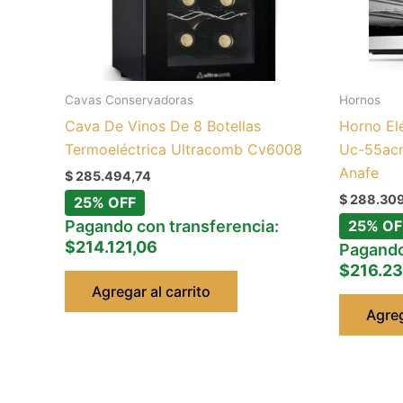
Cavas Conservadoras
Hornos
Cava De Vinos De 8 Botellas
Horno El
Termoeléctrica Ultracomb Cv6008
Uc-55acn
Anafe
$
285.494,74
$
288.309
25% OFF
Pagando con transferencia:
25% OF
$214.121,06
Pagando
$216.23
Agregar al carrito
Agreg