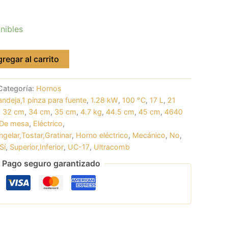
nibles
regar al carrito
Categoría:
Hornos
 bandeja,1 pinza para fuente
,
1.28 kW
,
100 °C
,
17 L
,
21
,
32 cm
,
34 cm
,
35 cm
,
4.7 kg
,
44.5 cm
,
45 cm
,
4640
De mesa
,
Eléctrico
,
gelar,Tostar,Gratinar
,
Horno eléctrico
,
Mecánico
,
No
,
Sí
,
Superior,Inferior
,
UC-17
,
Ultracomb
Pago seguro garantizado