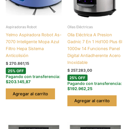
Aspiradoras Robot
Ollas Eléctricas
Yelmo Aspiradora Robot As-
Olla Eléctrica A Presion
7070 Inteligente Mopa Azul
Gadnic 7 En 1 Hd100 Plus 6l
Filtro Hepa Sistema
1000w 14 Funciones Panel
Anticolisión
Digital Antiadherente Acero
Inoxidable
$
270.861,15
$
257.283,00
25% OFF
Pagando con transferencia:
25% OFF
$203.145,87
Pagando con transferencia:
$192.962,25
Agregar al carrito
Agregar al carrito