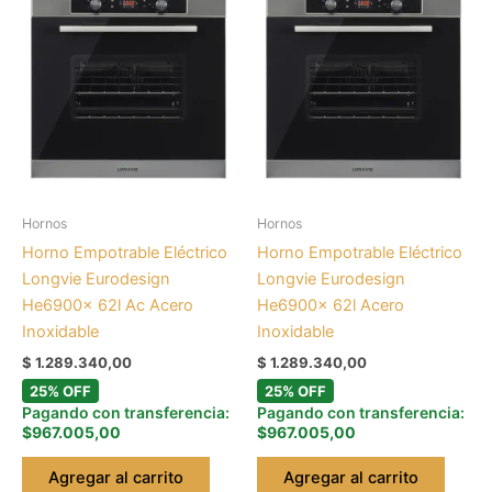
Hornos
Hornos
Horno Empotrable Eléctrico
Horno Empotrable Eléctrico
Longvie Eurodesign
Longvie Eurodesign
He6900x 62l Ac Acero
He6900x 62l Acero
Inoxidable
Inoxidable
$
1.289.340,00
$
1.289.340,00
25% OFF
25% OFF
Pagando con transferencia:
Pagando con transferencia:
$967.005,00
$967.005,00
Agregar al carrito
Agregar al carrito