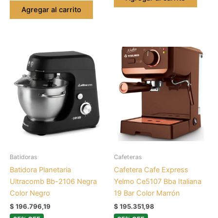
Agregar al carrito
Batidoras
Cafeteras
Batidora Planetaria
Cafetera Cafe Express
Ultracomb Bb-2106 Negra
Yelmo Ce5107 Bba Italiana
Color Negro
19 Bar Color Marrón
$
196.796,19
$
195.351,98