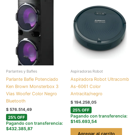
Parlantes y Bafles
Aspiradoras Robot
Parlante Bafle Potenciado
Aspiradora Robot Ultracomb
Ken Brown Monsterbox 3
As-6061 Color
Vias Woofer Color Negro
Antracita/negro
Bluetooth
$
194.258,05
$
576.514,49
25% OFF
Pagando con transferencia:
25% OFF
$145.693,54
Pagando con transferencia:
$432.385,87
Agregar al carrito