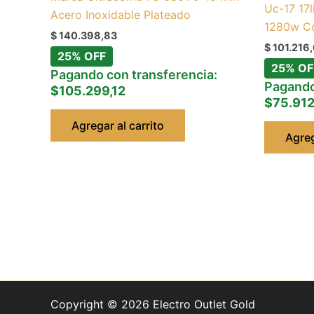
Uc-17 17l
Acero Inoxidable Plateado
1280w Co
$
140.398,83
$
101.216
25% OFF
25% OF
Pagando con transferencia:
Pagando
$105.299,12
$75.912
Agregar al carrito
Agreg
Copyright © 2026 Electro Outlet Gold