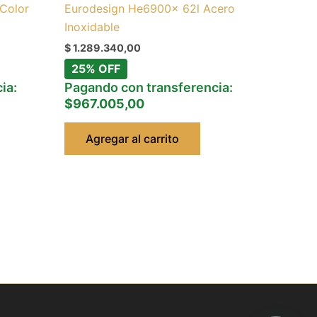
Color
Eurodesign He6900x 62l Acero
Inoxidable
$
1.289.340,00
25% OFF
ia:
Pagando con transferencia:
$967.005,00
Agregar al carrito