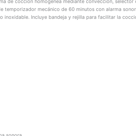
ema de cocción homogénea mediante convección, selector d
 de temporizador mecánico de 60 minutos con alarma sono
noxidable. Incluye bandeja y rejilla para facilitar la cocci
ma sonora