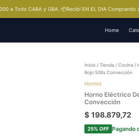
.000 a Todo CABA y GBA. 📦Recibí EN EL DIA Comprando a
Home
Cate
Inicio
/
Tienda
/
Cocina
/
Rojo 50lts Convección
Hornos
Horno Eléctrico D
Convección
$
198.879,72
25% OFF
Pagando c