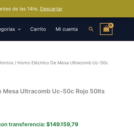
ntes de las 14hs.
Descartar
Buscar
gorias
Carrito
Mi cuenta
Hornos
/ Horno Eléctrico De Mesa Ultracomb Uc-50c
e Mesa Ultracomb Uc-50c Rojo 50lts
on transferencia:
$149.159,79