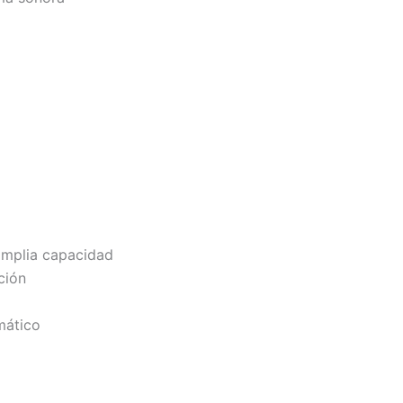
 amplia capacidad
ción
mático