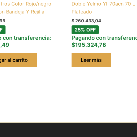
itros Color Rojo/negro
Doble Yelmo Yl-70acn 70 L 
n Bandeja Y Rejilla
Plateado
,65
$
260.433,04
F
25% OFF
 con transferencia:
Pagando con transferenc
,49
$195.324,78
ar al carrito
Leer más