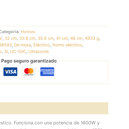
Categoría:
Hornos
V
,
32 cm
,
33.8 cm
,
35.6 cm
,
41 cm
,
48 cm
,
4933 g
,
98593
,
De mesa
,
Eléctrico
,
Horno eléctrico
,
o
,
Sí
,
UC-50C
,
Ultracomb
Pago seguro garantizado
éstico. Funciona con una potencia de 1600W y