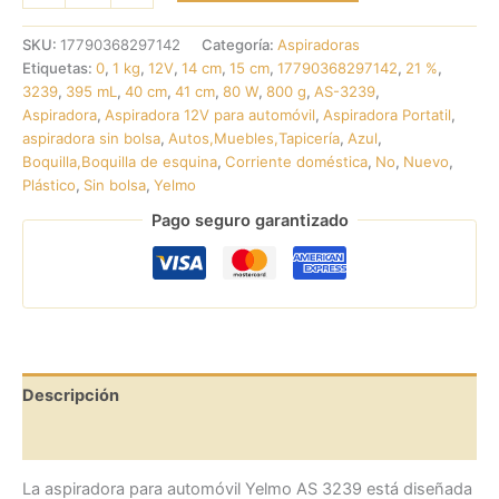
SKU:
17790368297142
Categoría:
Aspiradoras
Etiquetas:
0
,
1 kg
,
12V
,
14 cm
,
15 cm
,
17790368297142
,
21 %
,
3239
,
395 mL
,
40 cm
,
41 cm
,
80 W
,
800 g
,
AS-3239
,
Aspiradora
,
Aspiradora 12V para automóvil
,
Aspiradora Portatil
,
aspiradora sin bolsa
,
Autos,Muebles,Tapicería
,
Azul
,
Boquilla,Boquilla de esquina
,
Corriente doméstica
,
No
,
Nuevo
,
Plástico
,
Sin bolsa
,
Yelmo
Pago seguro garantizado
Descripción
Valoraciones (0)
La aspiradora para automóvil Yelmo AS 3239 está diseñada