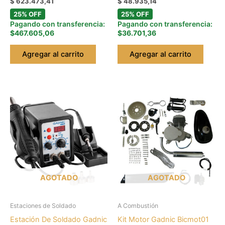
$
623.473,41
$
48.935,14
25% OFF
25% OFF
Pagando con transferencia:
Pagando con transferencia:
$467.605,06
$36.701,36
Agregar al carrito
Agregar al carrito
AGOTADO
AGOTADO
Estaciones de Soldado
A Combustión
Estación De Soldado Gadnic
Kit Motor Gadnic Bicmot01