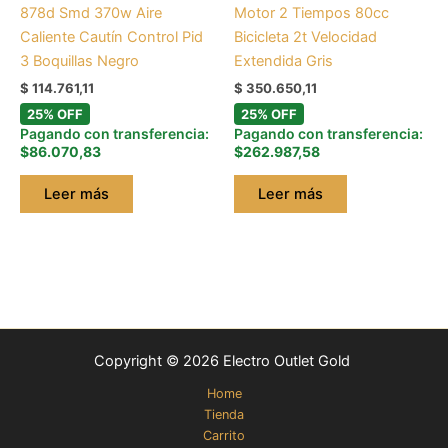
878d Smd 370w Aire
Motor 2 Tiempos 80cc
Caliente Cautín Control Pid
Bicicleta 2t Velocidad
3 Boquillas Negro
Extendida Gris
$
114.761,11
$
350.650,11
25% OFF
25% OFF
Pagando con transferencia:
Pagando con transferencia:
$86.070,83
$262.987,58
Leer más
Leer más
Copyright © 2026 Electro Outlet Gold
Home
Tienda
Carrito