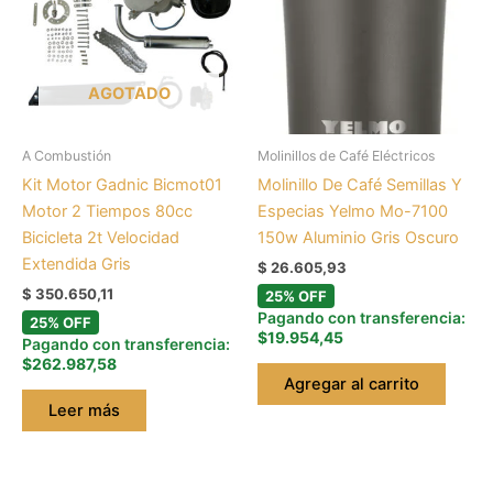
AGOTADO
A Combustión
Molinillos de Café Eléctricos
Kit Motor Gadnic Bicmot01
Molinillo De Café Semillas Y
Motor 2 Tiempos 80cc
Especias Yelmo Mo-7100
Bicicleta 2t Velocidad
150w Aluminio Gris Oscuro
Extendida Gris
$
26.605,93
$
350.650,11
25% OFF
Pagando con transferencia:
25% OFF
$19.954,45
Pagando con transferencia:
$262.987,58
Agregar al carrito
Leer más