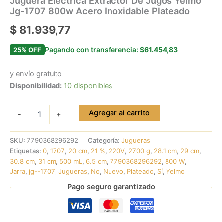
Juguera Eléctrica Extractor De Jugos Yelmo
Jg-1707 800w Acero Inoxidable Plateado
$
81.939,77
Pagando con transferencia:
$61.454,83
25% OFF
y envío gratuito
Disponibilidad:
10 disponibles
Agregar al carrito
-
+
SKU:
7790368296292
Categoría:
Jugueras
Etiquetas:
0
,
1707
,
20 cm
,
21 %
,
220V
,
2700 g
,
28.1 cm
,
29 cm
,
30.8 cm
,
31 cm
,
500 mL
,
6.5 cm
,
7790368296292
,
800 W
,
Jarra
,
jg--1707
,
Jugueras
,
No
,
Nuevo
,
Plateado
,
Sí
,
Yelmo
Pago seguro garantizado