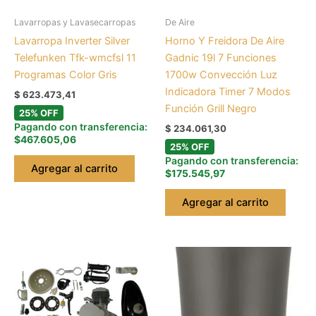
Lavarropas y Lavasecarropas
De Aire
Lavarropa Inverter Silver
Horno Y Freidora De Aire
Telefunken Tfk-wmcfsl 11
Gadnic 19l 7 Funciones
Programas Color Gris
1700w Convección Luz
Indicadora Timer 7 Modos
$
623.473,41
Función Grill Negro
25% OFF
Pagando con transferencia:
$
234.061,30
$467.605,06
25% OFF
Pagando con transferencia:
Agregar al carrito
$175.545,97
Agregar al carrito