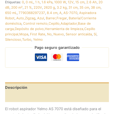
Etiquetas:
0
,
0 mL
,
1 h
,
1.6 kPa
,
1000 W
,
12V
,
15 cm
,
2.6 Ah
,
20
dB
,
200 m²
,
21 %
,
220V
,
2620 g
,
3.2 kg
,
31 cm
,
35 cm
,
38 cm
,
650 mL
,
7790368297237
,
8.4 cm
,
A
,
AS-7070
,
Aspiradora
Robot
,
Auto,Zigzag
,
Azul
,
Barrer,Fregar
,
Batería/Corriente
doméstica
,
Control remoto,Cepillo,Adaptador,Base de
carga,Depósito de polvo,Herramienta de limpieza,Cepillo
principal,Mopa
,
First Rate
,
No
,
Nuevo
,
Sensor anticaída
,
Sí
,
Silencioso,Turbo
,
Yelmo
Pago seguro garantizado
Descripción
Valoraciones (0)
El robot aspirador Yelmo AS 7070 está diseñado para el