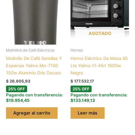
AGOTADO
Molinillos de Café Eléctricos
Hornos
Molinillo De Café Semillas Y
Horno Eléctrico De Mesa 45
Especias Yelmo Mo-7100
Lts Yelmo Yl-45n 1600w
150w Aluminio Gris Oscuro
Negro
$
26.605,93
$
177.532,17
25% OFF
25% OFF
Pagando con transferencia:
Pagando con transferencia:
$19.954,45
$133.149,13
Agregar al carrito
Leer más