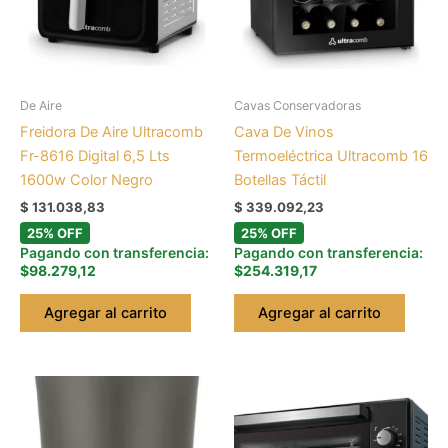
De Aire
Cavas Conservadoras
Freidora De Aire Ultracomb
Cava De Vinos
Fr-8616 Digital 6,5 Lts
Termoeléctrica Ultracomb 16
1600w Color Negro
Botellas Táctil
$
131.038,83
$
339.092,23
25% OFF
25% OFF
Pagando con transferencia:
Pagando con transferencia:
$98.279,12
$254.319,17
Agregar al carrito
Agregar al carrito