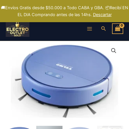
Ir
🚚Envíos Gratis desde $50.000 a Todo CABA y GBA. 📦Recibí EN
al
EL DIA Comprando antes de las 14hs.
Descartar
contenido
Buscar
Yelmo
Aspiradora
Robot
As-
7070
Inteligente
Mopa
Azul
Filtro
Hepa
Sistema
Anticolisión
cantidad