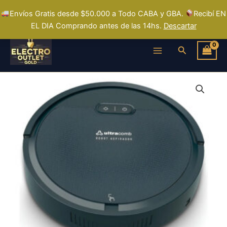
Ir
Envíos Gratis desde $50.000 a Todo CABA y GBA.
Recibí EN
al
EL DIA Comprando antes de las 14hs.
Descartar
contenido
Buscar
Aspiradora
Robot
Ultracomb
As-
6061
Color
Antracita/negro
cantidad