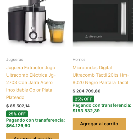
Jugueras
Hornos
Juguera Extractor Jugo
Microondas Digital
Ultracomb Eléctrica Jg-
Ultracomb Táctil 20lts Hm-
2703 Con Jarra Acero
8020 Negro Pantalla Tactil
Inoxidable Color Plata
$
204.709,86
Plateado
25% OFF
Pagando con transferencia:
$
85.502,14
$153.532,39
25% OFF
Pagando con transferencia:
Agregar al carrito
$64.126,60
Agregar al carrito