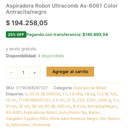
Aspiradora Robot Ultracomb As-6061 Color
Antracita/negro
$
194.258,05
Pagando con transferencia:
$145.693,54
25% OFF
y envío gratuito
Disponibilidad:
4 disponibles
Agregar al carrito
-
+
SKU:
17790368297227
Categoría:
Aspiradoras Robot
Etiquetas:
0
,
03.10.38.000033
,
1 h
,
1.6 kPa
,
1.8 kg
,
11.2 W
,
12V
,
15 cm
,
17790368297227
,
2.6 Ah
,
21 %
,
220
,
220V
,
2400 g
,
3 h
,
31 cm
,
35 cm
,
38 cm
,
60 dB
,
650 mL
,
8.4 cm
,
Antracita/Negro
,
AS-6061
,
Aspiradoras Robot
,
Auto,Punto fijo
,
Barrer
,
Cargador,Cepillos,Paño,Peine para limpieza
,
Negro
,
No
,
Nuevo
,
Sí
,
Silencioso
,
Ultracomb