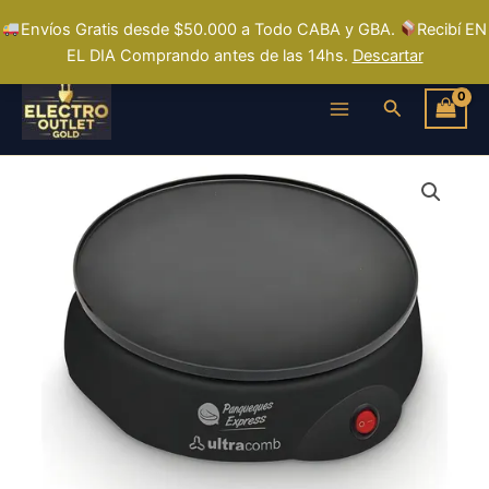
Ir
Envíos Gratis desde $50.000 a Todo CABA y GBA.
Recibí EN
al
EL DIA Comprando antes de las 14hs.
Descartar
contenido
Buscar
Ultracomb
Pq-
8700
Panquequera
Eléctrica
Color
Negro
Negro
cantidad