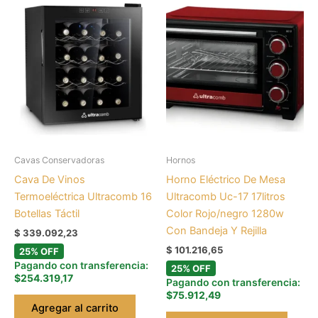
Cavas Conservadoras
Hornos
Cava De Vinos
Horno Eléctrico De Mesa
Termoeléctrica Ultracomb 16
Ultracomb Uc-17 17litros
Botellas Táctil
Color Rojo/negro 1280w
Con Bandeja Y Rejilla
$
339.092,23
$
101.216,65
25% OFF
Pagando con transferencia:
25% OFF
$254.319,17
Pagando con transferencia:
$75.912,49
Agregar al carrito