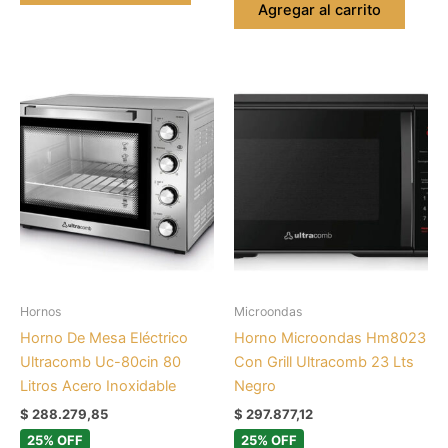
Agregar al carrito
Hornos
Microondas
Horno De Mesa Eléctrico
Horno Microondas Hm8023
Ultracomb Uc-80cin 80
Con Grill Ultracomb 23 Lts
Litros Acero Inoxidable
Negro
$
288.279,85
$
297.877,12
25% OFF
25% OFF