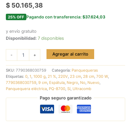
$
50.165,38
Pagando con transferencia:
$37.624,03
25% OFF
y envío gratuito
Disponibilidad:
7 disponibles
Agregar al carrito
-
+
SKU:
7790368030759
Categoría:
Panquequeras
Etiquetas:
0
,
1
,
1000 g
,
21 %
,
220V
,
23 cm
,
28 cm
,
700 W
,
7790368030759
,
9 cm
,
Espátula
,
Negro
,
No
,
Nuevo
,
Panquequera eléctrica
,
PQ-8700
,
Sí
,
Ultracomb
Pago seguro garantizado