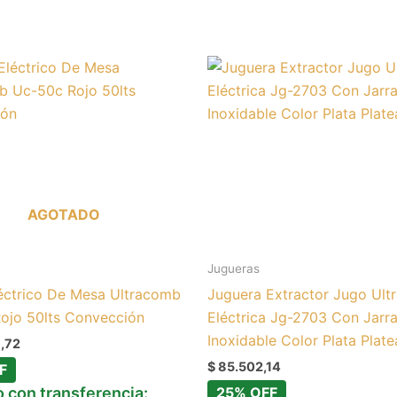
AGOTADO
Jugueras
éctrico De Mesa Ultracomb
Juguera Extractor Jugo Ul
ojo 50lts Convección
Eléctrica Jg-2703 Con Jarr
Inoxidable Color Plata Plat
,72
$
85.502,14
F
 con transferencia:
25% OFF