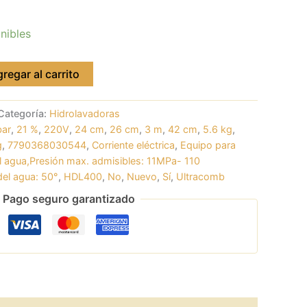
nibles
regar al carrito
Categoría:
Hidrolavadoras
bar
,
21 %
,
220V
,
24 cm
,
26 cm
,
3 m
,
42 cm
,
5.6 kg
,
g
,
7790368030544
,
Corriente eléctrica
,
Equipo para
el agua,Presión max. admisibles: 11MPa- 110
el agua: 50°
,
HDL400
,
No
,
Nuevo
,
Sí
,
Ultracomb
Pago seguro garantizado