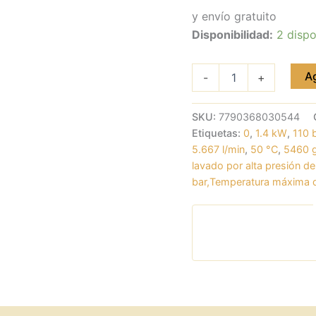
y envío gratuito
Disponibilidad:
2 dispo
Ag
-
+
SKU:
7790368030544
Etiquetas:
0
,
1.4 kW
,
110 
5.667 l/min
,
50 °C
,
5460 
lavado por alta presión d
bar,Temperatura máxima d