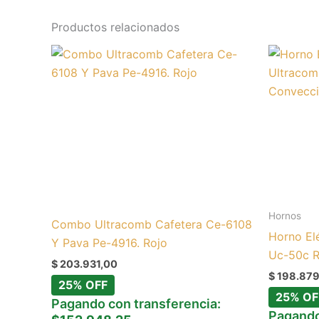
Productos relacionados
Hornos
Combo Ultracomb Cafetera Ce-6108
Horno El
Y Pava Pe-4916. Rojo
Uc-50c R
$
203.931,00
$
198.879
25% OFF
25% OF
Pagando con transferencia:
Pagando