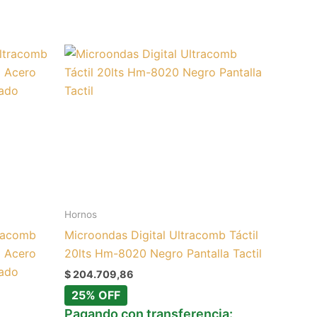
Hornos
tracomb
Microondas Digital Ultracomb Táctil
a Acero
20lts Hm-8020 Negro Pantalla Tactil
eado
$
204.709,86
25% OFF
Pagando con transferencia: