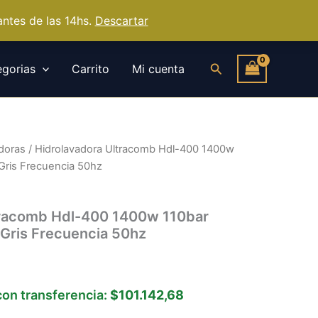
ntes de las 14hs.
Descartar
Buscar
gorias
Carrito
Mi cuenta
doras
/ Hidrolavadora Ultracomb Hdl-400 1400w
 Gris Frecuencia 50hz
tracomb Hdl-400 1400w 110bar
 Gris Frecuencia 50hz
on transferencia:
$101.142,68